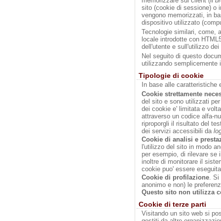
memorizzare sul client (il
b
sito (cookie di sessione) o i
vengono memorizzati, in bas
dispositivo utilizzato (comp
Tecnologie similari, come, 
locale introdotte con HTML5
dell'utente e sull'utilizzo dei
Nel seguito di questo docume
utilizzando semplicemente i
Tipologie di cookie
In base alle caratteristiche 
Cookie strettamente neces
del sito e sono utilizzati per
dei cookie e' limitata e volt
attraverso un codice alfa-n
riproporgli il risultato del t
dei servizi accessibili da
lo
Cookie di analisi e presta
l'utilizzo del sito in modo 
per esempio, di rilevare se
inoltre di monitorare il siste
cookie puo' essere eseguita 
Cookie di profilazione
. Si
anonimo e non) le preferenz
Questo sito
non utilizza c
Cookie di terze parti
Visitando un sito web si poss
gestiti da altre organizzazi