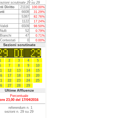
ezioni scrutinate 29 su 29
ti Diritto
21116
100.00%
nti
6608
31.29%
5387
82.76%
1122
17.24%
Validi
6509
98.50%
Nulli
52
0.79%
 Bianchi
47
0.71%
 Contestati
0
0.00%
Sezioni scrutinate
1
2
3
4
5
6
7
8
9
10
11
12
13
14
15
16
17
18
19
20
21
22
23
24
25
26
27
28
29
Ultime Affluenze
Percentuale
ore 23,00 del 17/04/2016
referendum n. 1
sezioni n. 29 su 29