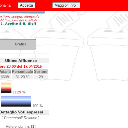
onalità
Grafici
Ultime Affluenze
ore 23,00 del 17/04/2016
Votanti
Percentuale
Sezioni
6608
31.29 %
29
%
31.29
100 %
Dettaglio Voti espressi
[
Percentuali Relative
]
Referendum n.
[1]