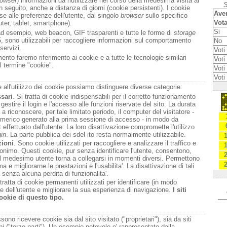
rowser
) informazioni da riutilizzare nel corso della medesima visita al
S
n seguito, anche a distanza di giorni (cookie persistenti). I cookie
Aven
e alle preferenze dell'utente, dal singolo
browser
sullo specifico
Vota
uter, tablet, smartphone).
Si
ad esempio, web beacon, GIF trasparenti e tutte le forme di
storage
, sono utilizzabili per raccogliere informazioni sul comportamento
No
 servizi.
Voti 
nto faremo riferimento ai cookie e a tutte le tecnologie similari
Voti 
l termine "cookie".
Voti
Voti
e all'utilizzo dei cookie possiamo distinguere diverse categorie:
sari
. Si tratta di cookie indispensabili per il corretto funzionamento
 gestire il login e l'accesso alle funzioni riservate del sito. La durata
a a riconoscere, per tale limitato periodo, il computer del visitatore -
umerico generato alla prima sessione di accesso - in modo da
est effettuato dall'utente. La loro disattivazione compromette l'utilizzo
gin
. La parte pubblica dei sdel ito resta normalmente utilizzabile.
zioni
. Sono cookie utilizzati per raccogliere e analizzare il traffico e
anonimo. Questi cookie, pur senza identificare l'utente, consentono,
 il medesimo utente torna a collegarsi in momenti diversi. Permettono
ma e migliorarne le prestazioni e l'usabilita'. La disattivazione di tali
senza alcuna perdita di funzionalita'.
 tratta di cookie permanenti utilizzati per identificare (in modo
e dell'utente e migliorare la sua esperienza di navigazione.
I siti
ookie di questo tipo.
ono ricevere cookie sia dal sito visitato ("proprietari"), sia da siti
oni ("terze parti"). Un esempio notevole e' rappresentato dalla