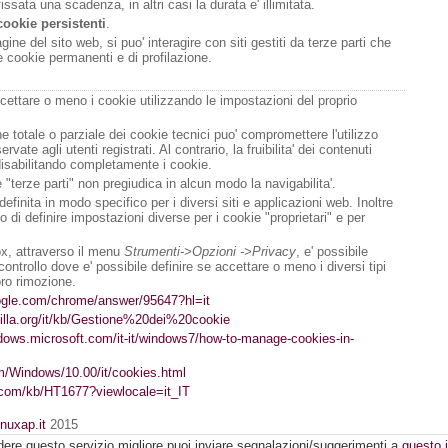
issata una scadenza, in altri casi la durata e' illimitata.
cookie persistenti
.
ine del sito web, si puo' interagire con siti gestiti da terze parti che
 cookie permanenti e di profilazione.
cettare o meno i cookie utilizzando le impostazioni del proprio
one totale o parziale dei cookie tecnici puo' compromettere l'utilizzo
servate agli utenti registrati. Al contrario, la fruibilita' dei contenuti
disabilitando completamente i cookie.
 "terze parti" non pregiudica in alcun modo la navigabilita'.
finita in modo specifico per i diversi siti e applicazioni web. Inoltre
di definire impostazioni diverse per i cookie "proprietari" e per
fox, attraverso il menu
Strumenti->Opzioni ->Privacy
, e' possibile
ontrollo dove e' possibile definire se accettare o meno i diversi tipi
oro rimozione.
oogle.com/chrome/answer/95647?hl=it
zilla.org/it/kb/Gestione%20dei%20cookie
ndows.microsoft.com/it-it/windows7/how-to-manage-cookies-in-
om/Windows/10.00/it/cookies.html
e.com/kb/HT1677?viewlocale=it_IT
inuxap.it
2015
dere questo servizio migliore puoi inviare segnalazioni/suggerimenti a
questo i