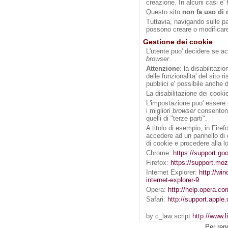
creazione. In alcuni casi e' f
Questo sito
non fa uso di 
Tuttavia, navigando sulle pag
possono creare o modificare
Gestione dei cookie
L'utente puo' decidere se ac
browser
.
Attenzione
: la disabilitazi
delle funzionalita' del sito ri
pubblici e' possibile anche 
La disabilitazione dei cookie
L'impostazione puo' essere de
i migliori
browser
consentono 
quelli di "terze parti".
A titolo di esempio, in Fire
accedere ad un pannello di c
di cookie e procedere alla l
Chrome:
https://support.g
Firefox:
https://support.mo
Internet Explorer:
http://wi
internet-explorer-9
Opera:
http://help.opera.c
Safari:
http://support.appl
by c_law script
http://www.l
Per ren