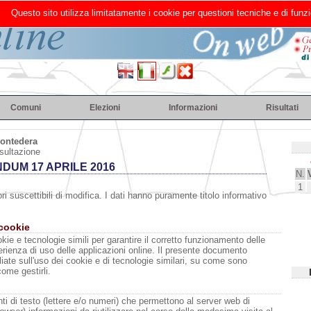
Questo sito utilizza limitatamente i cookie per questioni tecniche e di funzi
Comuni
Elezioni
Informazioni
Risultati
ontedera
sultazione
DUM 17 APRILE 2016
N.
1
ri suscettibili di modifica. I dati hanno puramente titolo informativo
 cookie
kie e tecnologie simili per garantire il corretto funzionamento delle
erienza di uso delle applicazioni online. Il presente documento
liate sull'uso dei cookie e di tecnologie similari, su come sono
come gestirli.
i di testo (lettere e/o numeri) che permettono al server web di