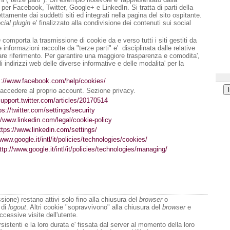
 per Facebook, Twitter, Google+ e LinkedIn. Si tratta di parti della
ttamente dai suddetti siti ed integrati nella pagina del sito ospitante.
cial plugin
e' finalizzato alla condivisione dei contenuti sui social
n
comporta la trasmissione di cookie da e verso tutti i siti gestiti da
e informazioni raccolte da "terze parti" e' disciplinata dalle relative
fare riferimento. Per garantire una maggiore trasparenza e comodita',
li indirizzi web delle diverse informative e delle modalita' per la
s://www.facebook.com/help/cookies/
accedere al proprio account. Sezione privacy.
support.twitter.com/articles/20170514
ps://twitter.com/settings/security
//www.linkedin.com/legal/cookie-policy
ttps://www.linkedin.com/settings/
/www.google.it/intl/it/policies/technologies/cookies/
ttp://www.google.it/intl/it/policies/technologies/managing/
sione) restano attivi solo fino alla chiusura del
browser
o
 di
logout
. Altri cookie "sopravvivono" alla chiusura del
browser
e
ccessive visite dell'utente.
sistenti e la loro durata e' fissata dal server al momento della loro