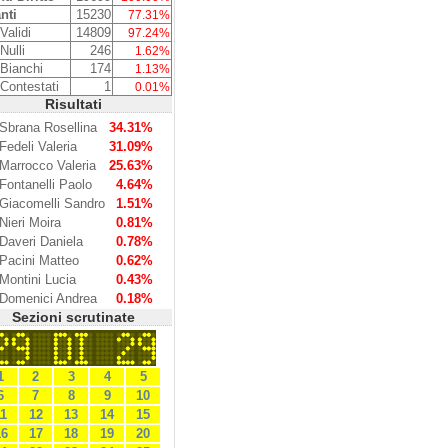
nti
15230
77.31%
Validi
14809
97.24%
Nulli
246
1.62%
 Bianchi
174
1.13%
 Contestati
1
0.01%
Risultati
Sbrana Rosellina
34.31%
Fedeli Valeria
31.09%
Marrocco Valeria
25.63%
Fontanelli Paolo
4.64%
Giacomelli Sandro
1.51%
Nieri Moira
0.81%
Daveri Daniela
0.78%
Pacini Matteo
0.62%
Montini Lucia
0.43%
Domenici Andrea
0.18%
Sezioni scrutinate
1
2
3
4
5
6
7
8
9
10
11
12
13
14
15
16
17
18
19
20