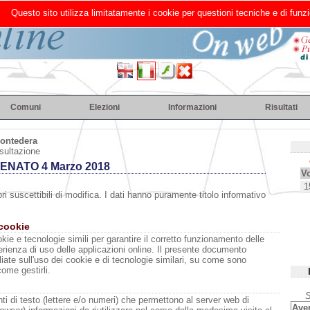
Questo sito utilizza limitatamente i cookie per questioni tecniche e di funzi
Comuni
Elezioni
Informazioni
Risultati
ontedera
sultazione
SENATO 4 Marzo 2018
Vo
1
ri suscettibili di modifica. I dati hanno puramente titolo informativo
 cookie
kie e tecnologie simili per garantire il corretto funzionamento delle
erienza di uso delle applicazioni online. Il presente documento
liate sull'uso dei cookie e di tecnologie similari, su come sono
come gestirli.
S
i di testo (lettere e/o numeri) che permettono al server web di
Aven