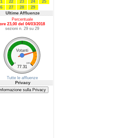
21
22
23
24
25
26
27
28
29
Ultime Affluenze
Percentuale
ore 23,00 del 04/03/2018
sezioni n. 29 su 29
Votanti
0
100
77.31
Tutte le affluenze
Privacy