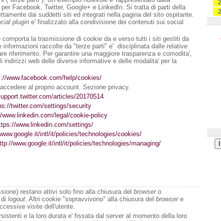
 per Facebook, Twitter, Google+ e LinkedIn. Si tratta di parti della
ttamente dai suddetti siti ed integrati nella pagina del sito ospitante.
cial plugin
e' finalizzato alla condivisione dei contenuti sui social
n
comporta la trasmissione di cookie da e verso tutti i siti gestiti da
e informazioni raccolte da "terze parti" e' disciplinata dalle relative
fare riferimento. Per garantire una maggiore trasparenza e comodita',
li indirizzi web delle diverse informative e delle modalita' per la
s://www.facebook.com/help/cookies/
accedere al proprio account. Sezione privacy.
support.twitter.com/articles/20170514
ps://twitter.com/settings/security
//www.linkedin.com/legal/cookie-policy
ttps://www.linkedin.com/settings/
/www.google.it/intl/it/policies/technologies/cookies/
ttp://www.google.it/intl/it/policies/technologies/managing/
sione) restano attivi solo fino alla chiusura del
browser
o
 di
logout
. Altri cookie "sopravvivono" alla chiusura del
browser
e
ccessive visite dell'utente.
sistenti e la loro durata e' fissata dal server al momento della loro