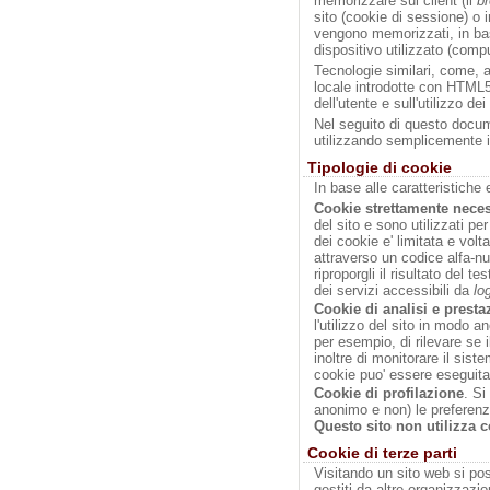
memorizzare sul client (il
b
sito (cookie di sessione) o i
vengono memorizzati, in bas
dispositivo utilizzato (comp
Tecnologie similari, come, 
locale introdotte con HTML5
dell'utente e sull'utilizzo dei
Nel seguito di questo docume
utilizzando semplicemente i
Tipologie di cookie
In base alle caratteristiche 
Cookie strettamente neces
del sito e sono utilizzati per
dei cookie e' limitata e volt
attraverso un codice alfa-n
riproporgli il risultato del t
dei servizi accessibili da
lo
Cookie di analisi e presta
l'utilizzo del sito in modo 
per esempio, di rilevare se
inoltre di monitorare il siste
cookie puo' essere eseguita 
Cookie di profilazione
. Si
anonimo e non) le preferenz
Questo sito
non utilizza c
Cookie di terze parti
Visitando un sito web si poss
gestiti da altre organizzazi