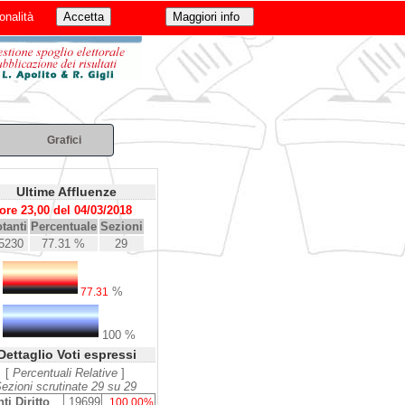
onalità
Grafici
Ultime Affluenze
ore 23,00 del 04/03/2018
tanti
Percentuale
Sezioni
5230
77.31 %
29
%
77.31
100 %
Dettaglio Voti espressi
[
Percentuali Relative
]
ezioni scrutinate 29 su 29
ti Diritto
19699
100.00%