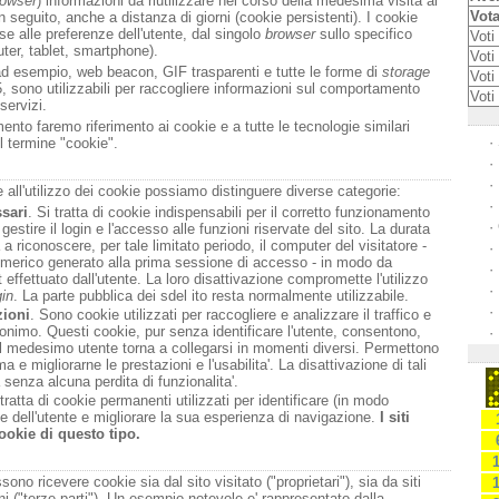
rowser
) informazioni da riutilizzare nel corso della medesima visita al
Vota
n seguito, anche a distanza di giorni (cookie persistenti). I cookie
e alle preferenze dell'utente, dal singolo
browser
sullo specifico
Voti 
uter, tablet, smartphone).
Voti 
ad esempio, web beacon, GIF trasparenti e tutte le forme di
storage
Voti
, sono utilizzabili per raccogliere informazioni sul comportamento
Voti
 servizi.
nto faremo riferimento ai cookie e a tutte le tecnologie similari
·
l termine "cookie".
·
·
e all'utilizzo dei cookie possiamo distinguere diverse categorie:
·
sari
. Si tratta di cookie indispensabili per il corretto funzionamento
·
 gestire il login e l'accesso alle funzioni riservate del sito. La durata
a a riconoscere, per tale limitato periodo, il computer del visitatore -
·
umerico generato alla prima sessione di accesso - in modo da
·
est effettuato dall'utente. La loro disattivazione compromette l'utilizzo
·
gin
. La parte pubblica dei sdel ito resta normalmente utilizzabile.
·
zioni
. Sono cookie utilizzati per raccogliere e analizzare il traffico e
anonimo. Questi cookie, pur senza identificare l'utente, consentono,
·
 il medesimo utente torna a collegarsi in momenti diversi. Permettono
ma e migliorarne le prestazioni e l'usabilita'. La disattivazione di tali
senza alcuna perdita di funzionalita'.
 tratta di cookie permanenti utilizzati per identificare (in modo
e dell'utente e migliorare la sua esperienza di navigazione.
I siti
ookie di questo tipo.
ono ricevere cookie sia dal sito visitato ("proprietari"), sia da siti
oni ("terze parti"). Un esempio notevole e' rappresentato dalla