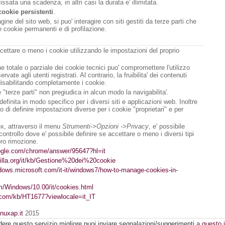
issata una scadenza, in altri casi la durata e' illimitata.
cookie persistenti
.
ine del sito web, si puo' interagire con siti gestiti da terze parti che
 cookie permanenti e di profilazione.
cettare o meno i cookie utilizzando le impostazioni del proprio
one totale o parziale dei cookie tecnici puo' compromettere l'utilizzo
servate agli utenti registrati. Al contrario, la fruibilita' dei contenuti
disabilitando completamente i cookie.
 "terze parti" non pregiudica in alcun modo la navigabilita'.
finita in modo specifico per i diversi siti e applicazioni web. Inoltre
di definire impostazioni diverse per i cookie "proprietari" e per
fox, attraverso il menu
Strumenti->Opzioni ->Privacy
, e' possibile
ontrollo dove e' possibile definire se accettare o meno i diversi tipi
oro rimozione.
oogle.com/chrome/answer/95647?hl=it
zilla.org/it/kb/Gestione%20dei%20cookie
ndows.microsoft.com/it-it/windows7/how-to-manage-cookies-in-
om/Windows/10.00/it/cookies.html
e.com/kb/HT1677?viewlocale=it_IT
inuxap.it
2015
dere questo servizio migliore puoi inviare segnalazioni/suggerimenti a
questo i