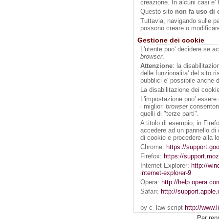
creazione. In alcuni casi e' f
Questo sito
non fa uso di 
Tuttavia, navigando sulle pag
possono creare o modificare
Gestione dei cookie
L'utente puo' decidere se ac
browser
.
Attenzione
: la disabilitazi
delle funzionalita' del sito ri
pubblici e' possibile anche 
La disabilitazione dei cookie
L'impostazione puo' essere de
i migliori
browser
consentono 
quelli di "terze parti".
A titolo di esempio, in Fire
accedere ad un pannello di c
di cookie e procedere alla l
Chrome:
https://support.g
Firefox:
https://support.mo
Internet Explorer:
http://wi
internet-explorer-9
Opera:
http://help.opera.c
Safari:
http://support.appl
by c_law script
http://www.l
Per ren