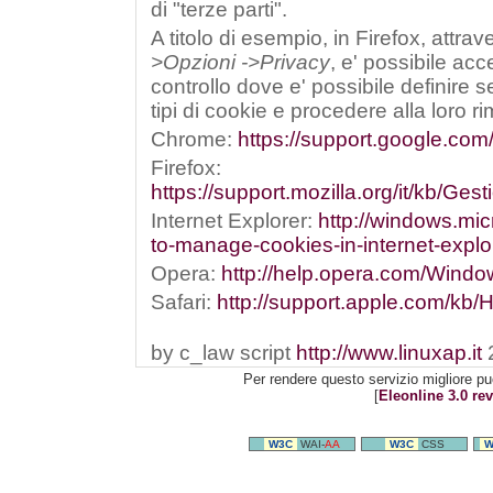
di "terze parti".
A titolo di esempio, in Firefox, attra
>Opzioni ->Privacy
, e' possibile ac
controllo dove e' possibile definire s
tipi di cookie e procedere alla loro r
Chrome:
https://support.google.co
Firefox:
https://support.mozilla.org/it/kb/G
Internet Explorer:
http://windows.mic
to-manage-cookies-in-internet-explo
Opera:
http://help.opera.com/Window
Safari:
http://support.apple.com/kb/
by c_law script
http://www.linuxap.it
Per rendere questo servizio migliore pu
[
Eleonline 3.0 rev
W3C
WAI-
AA
W3C
CSS
W