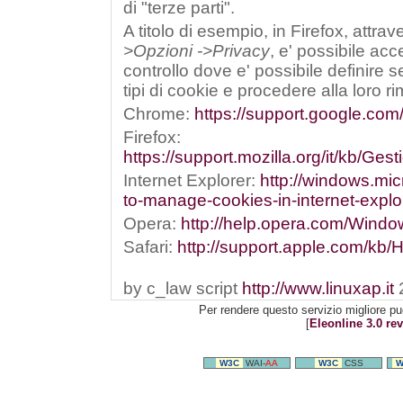
di "terze parti".
A titolo di esempio, in Firefox, attra
>Opzioni ->Privacy
, e' possibile ac
controllo dove e' possibile definire s
tipi di cookie e procedere alla loro r
Chrome:
https://support.google.co
Firefox:
https://support.mozilla.org/it/kb/G
Internet Explorer:
http://windows.mic
to-manage-cookies-in-internet-explo
Opera:
http://help.opera.com/Window
Safari:
http://support.apple.com/kb/
by c_law script
http://www.linuxap.it
Per rendere questo servizio migliore pu
[
Eleonline 3.0 rev
W3C
WAI-
AA
W3C
CSS
W