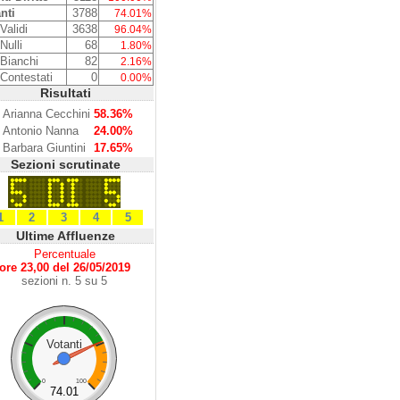
nti
3788
74.01%
Validi
3638
96.04%
Nulli
68
1.80%
 Bianchi
82
2.16%
 Contestati
0
0.00%
Risultati
Arianna Cecchini
58.36%
Antonio Nanna
24.00%
Barbara Giuntini
17.65%
Sezioni scrutinate
1
2
3
4
5
Ultime Affluenze
Percentuale
ore 23,00 del 26/05/2019
sezioni n. 5 su 5
Votanti
0
100
74.01