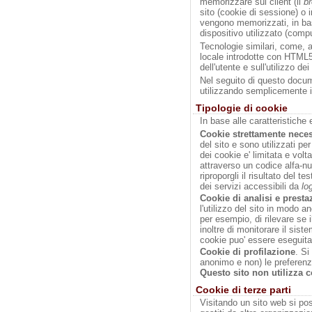
memorizzare sul client (il
b
sito (cookie di sessione) o i
vengono memorizzati, in bas
dispositivo utilizzato (comp
Tecnologie similari, come, 
locale introdotte con HTML5
dell'utente e sull'utilizzo dei
Nel seguito di questo docume
utilizzando semplicemente i
Tipologie di cookie
In base alle caratteristiche 
Cookie strettamente neces
del sito e sono utilizzati per
dei cookie e' limitata e volt
attraverso un codice alfa-n
riproporgli il risultato del t
dei servizi accessibili da
lo
Cookie di analisi e presta
l'utilizzo del sito in modo 
per esempio, di rilevare se
inoltre di monitorare il siste
cookie puo' essere eseguita 
Cookie di profilazione
. Si
anonimo e non) le preferenz
Questo sito
non utilizza c
Cookie di terze parti
Visitando un sito web si poss