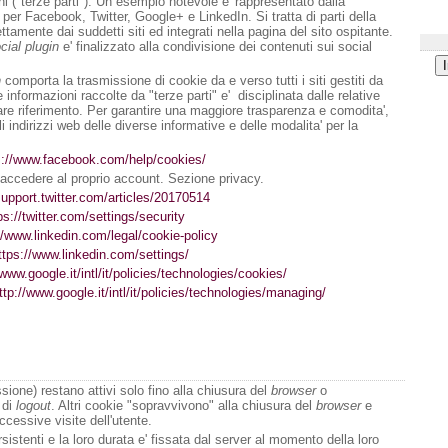
oni ("terze parti"). Un esempio notevole e' rappresentato dalla
 per Facebook, Twitter, Google+ e LinkedIn. Si tratta di parti della
ttamente dai suddetti siti ed integrati nella pagina del sito ospitante.
cial plugin
e' finalizzato alla condivisione dei contenuti sui social
n
comporta la trasmissione di cookie da e verso tutti i siti gestiti da
e informazioni raccolte da "terze parti" e' disciplinata dalle relative
fare riferimento. Per garantire una maggiore trasparenza e comodita',
li indirizzi web delle diverse informative e delle modalita' per la
s://www.facebook.com/help/cookies/
accedere al proprio account. Sezione privacy.
support.twitter.com/articles/20170514
ps://twitter.com/settings/security
//www.linkedin.com/legal/cookie-policy
ttps://www.linkedin.com/settings/
/www.google.it/intl/it/policies/technologies/cookies/
ttp://www.google.it/intl/it/policies/technologies/managing/
sione) restano attivi solo fino alla chiusura del
browser
o
 di
logout
. Altri cookie "sopravvivono" alla chiusura del
browser
e
ccessive visite dell'utente.
sistenti e la loro durata e' fissata dal server al momento della loro