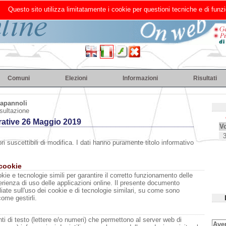
Questo sito utilizza limitatamente i cookie per questioni tecniche e di funzi
Comuni
Elezioni
Informazioni
Risultati
apannoli
sultazione
ative 26 Maggio 2019
Vo
ri suscettibili di modifica. I dati hanno puramente titolo informativo
 cookie
kie e tecnologie simili per garantire il corretto funzionamento delle
erienza di uso delle applicazioni online. Il presente documento
liate sull'uso dei cookie e di tecnologie similari, su come sono
come gestirli.
i di testo (lettere e/o numeri) che permettono al server web di
Aven