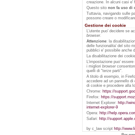
creazione. In alcuni casi e' f
Questo sito
non fa uso di 
Tuttavia, navigando sulle pag
possono creare o modificare
Gestione dei cookie
L'utente puo' decidere se ac
browser
.
Attenzione
: la disabilitazi
delle funzionalita' del sito ri
pubblici e' possibile anche 
La disabilitazione dei cookie
L'impostazione puo' essere de
i migliori
browser
consentono 
quelli di "terze parti".
A titolo di esempio, in Fire
accedere ad un pannello di c
di cookie e procedere alla l
Chrome:
https://support.g
Firefox:
https://support.mo
Internet Explorer:
http://wi
internet-explorer-9
Opera:
http://help.opera.c
Safari:
http://support.appl
by c_law script
http://www.l
Per ren