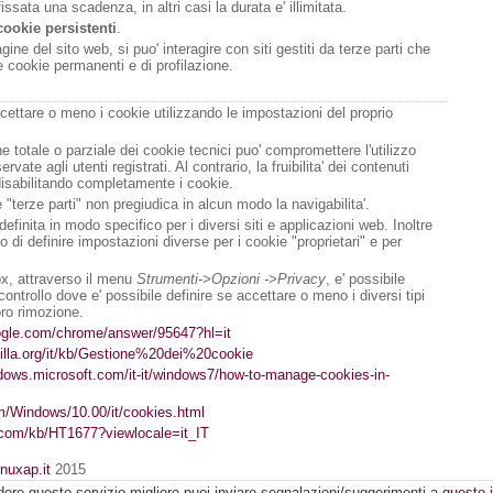
issata una scadenza, in altri casi la durata e' illimitata.
cookie persistenti
.
ine del sito web, si puo' interagire con siti gestiti da terze parti che
 cookie permanenti e di profilazione.
cettare o meno i cookie utilizzando le impostazioni del proprio
one totale o parziale dei cookie tecnici puo' compromettere l'utilizzo
servate agli utenti registrati. Al contrario, la fruibilita' dei contenuti
disabilitando completamente i cookie.
 "terze parti" non pregiudica in alcun modo la navigabilita'.
finita in modo specifico per i diversi siti e applicazioni web. Inoltre
di definire impostazioni diverse per i cookie "proprietari" e per
fox, attraverso il menu
Strumenti->Opzioni ->Privacy
, e' possibile
ontrollo dove e' possibile definire se accettare o meno i diversi tipi
oro rimozione.
oogle.com/chrome/answer/95647?hl=it
zilla.org/it/kb/Gestione%20dei%20cookie
ndows.microsoft.com/it-it/windows7/how-to-manage-cookies-in-
om/Windows/10.00/it/cookies.html
e.com/kb/HT1677?viewlocale=it_IT
inuxap.it
2015
dere questo servizio migliore puoi inviare segnalazioni/suggerimenti a
questo i