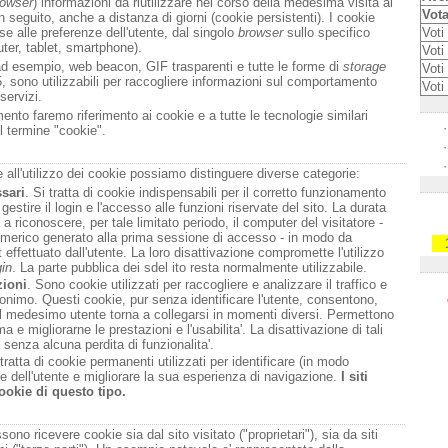
rowser
) informazioni da riutilizzare nel corso della medesima visita al
Vota
n seguito, anche a distanza di giorni (cookie persistenti). I cookie
e alle preferenze dell'utente, dal singolo
browser
sullo specifico
Voti 
uter, tablet, smartphone).
Voti 
ad esempio, web beacon, GIF trasparenti e tutte le forme di
storage
Voti
, sono utilizzabili per raccogliere informazioni sul comportamento
Voti
 servizi.
nto faremo riferimento ai cookie e a tutte le tecnologie similari
·
l termine "cookie".
·
·
e all'utilizzo dei cookie possiamo distinguere diverse categorie:
sari
. Si tratta di cookie indispensabili per il corretto funzionamento
 gestire il login e l'accesso alle funzioni riservate del sito. La durata
a a riconoscere, per tale limitato periodo, il computer del visitatore -
umerico generato alla prima sessione di accesso - in modo da
est effettuato dall'utente. La loro disattivazione compromette l'utilizzo
gin
. La parte pubblica dei sdel ito resta normalmente utilizzabile.
zioni
. Sono cookie utilizzati per raccogliere e analizzare il traffico e
anonimo. Questi cookie, pur senza identificare l'utente, consentono,
 il medesimo utente torna a collegarsi in momenti diversi. Permettono
ma e migliorarne le prestazioni e l'usabilita'. La disattivazione di tali
senza alcuna perdita di funzionalita'.
 tratta di cookie permanenti utilizzati per identificare (in modo
e dell'utente e migliorare la sua esperienza di navigazione.
I siti
ookie di questo tipo.
ono ricevere cookie sia dal sito visitato ("proprietari"), sia da siti