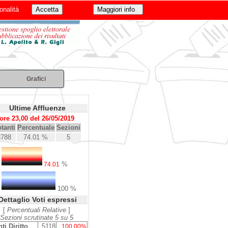
onalità
Grafici
Ultime Affluenze
ore 23,00 del 26/05/2019
tanti
Percentuale
Sezioni
3788
74.01 %
5
%
74.01
100 %
Dettaglio Voti espressi
[
Percentuali Relative
]
Sezioni scrutinate 5 su 5
ti Diritto
5118
100.00%