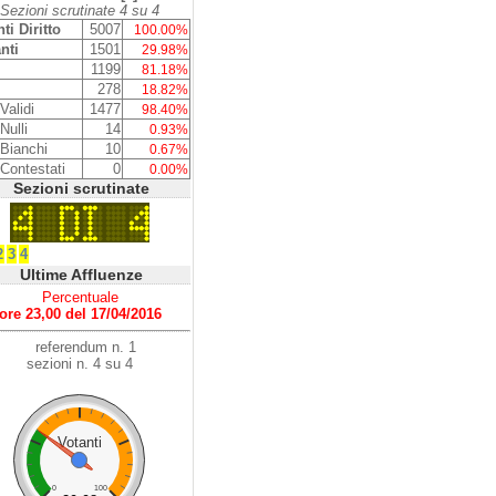
Sezioni scrutinate 4 su 4
ti Diritto
5007
100.00%
nti
1501
29.98%
1199
81.18%
278
18.82%
Validi
1477
98.40%
Nulli
14
0.93%
 Bianchi
10
0.67%
 Contestati
0
0.00%
Sezioni scrutinate
2
3
4
Ultime Affluenze
Percentuale
ore 23,00 del 17/04/2016
referendum n. 1
sezioni n. 4 su 4
Votanti
0
100