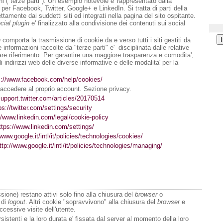
oni ("terze parti"). Un esempio notevole e' rappresentato dalla
 per Facebook, Twitter, Google+ e LinkedIn. Si tratta di parti della
ttamente dai suddetti siti ed integrati nella pagina del sito ospitante.
cial plugin
e' finalizzato alla condivisione dei contenuti sui social
n
comporta la trasmissione di cookie da e verso tutti i siti gestiti da
e informazioni raccolte da "terze parti" e' disciplinata dalle relative
fare riferimento. Per garantire una maggiore trasparenza e comodita',
li indirizzi web delle diverse informative e delle modalita' per la
s://www.facebook.com/help/cookies/
accedere al proprio account. Sezione privacy.
support.twitter.com/articles/20170514
ps://twitter.com/settings/security
//www.linkedin.com/legal/cookie-policy
ttps://www.linkedin.com/settings/
/www.google.it/intl/it/policies/technologies/cookies/
ttp://www.google.it/intl/it/policies/technologies/managing/
sione) restano attivi solo fino alla chiusura del
browser
o
 di
logout
. Altri cookie "sopravvivono" alla chiusura del
browser
e
ccessive visite dell'utente.
sistenti e la loro durata e' fissata dal server al momento della loro