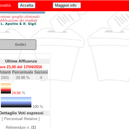
onalità
Grafici
Ultime Affluenze
ore 23,00 del 17/04/2016
Votanti
Percentuale
Sezioni
1501
29.98 %
4
%
29.98
100 %
Dettaglio Voti espressi
[
Percentuali Relative
]
Referendum n.
[1]