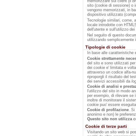
memorizzare sul client (il
b
sito (cookie di sessione) o i
vengono memorizzati, in bas
dispositivo utilizzato (comp
Tecnologie similari, come, 
locale introdotte con HTML5
dell'utente e sull'utilizzo dei
Nel seguito di questo docume
utilizzando semplicemente i
Tipologie di cookie
In base alle caratteristiche 
Cookie strettamente neces
del sito e sono utilizzati per
dei cookie e' limitata e volt
attraverso un codice alfa-n
riproporgli il risultato del t
dei servizi accessibili da
lo
Cookie di analisi e presta
l'utilizzo del sito in modo 
per esempio, di rilevare se
inoltre di monitorare il siste
cookie puo' essere eseguita 
Cookie di profilazione
. Si
anonimo e non) le preferenz
Questo sito
non utilizza c
Cookie di terze parti
Visitando un sito web si poss