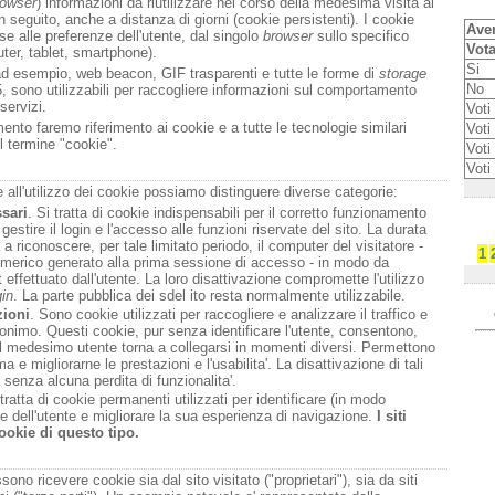
rowser
) informazioni da riutilizzare nel corso della medesima visita al
n seguito, anche a distanza di giorni (cookie persistenti). I cookie
Aven
e alle preferenze dell'utente, dal singolo
browser
sullo specifico
Vota
uter, tablet, smartphone).
Si
ad esempio, web beacon, GIF trasparenti e tutte le forme di
storage
No
, sono utilizzabili per raccogliere informazioni sul comportamento
 servizi.
Voti 
nto faremo riferimento ai cookie e a tutte le tecnologie similari
Voti 
l termine "cookie".
Voti
Voti
e all'utilizzo dei cookie possiamo distinguere diverse categorie:
sari
. Si tratta di cookie indispensabili per il corretto funzionamento
 gestire il login e l'accesso alle funzioni riservate del sito. La durata
a a riconoscere, per tale limitato periodo, il computer del visitatore -
1
umerico generato alla prima sessione di accesso - in modo da
est effettuato dall'utente. La loro disattivazione compromette l'utilizzo
gin
. La parte pubblica dei sdel ito resta normalmente utilizzabile.
zioni
. Sono cookie utilizzati per raccogliere e analizzare il traffico e
anonimo. Questi cookie, pur senza identificare l'utente, consentono,
 il medesimo utente torna a collegarsi in momenti diversi. Permettono
ma e migliorarne le prestazioni e l'usabilita'. La disattivazione di tali
senza alcuna perdita di funzionalita'.
 tratta di cookie permanenti utilizzati per identificare (in modo
e dell'utente e migliorare la sua esperienza di navigazione.
I siti
ookie di questo tipo.
ono ricevere cookie sia dal sito visitato ("proprietari"), sia da siti