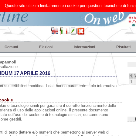
Questo sito utilizza limitatamente i cookie per questioni tecniche e di funzi
Comuni
Elezioni
Informazioni
Risultati
apannoli
sultazione
DUM 17 APRILE 2016
N.
1
ri suscettibili di modifica. I dati hanno puramente titolo informativo
 cookie
kie e tecnologie simili per garantire il corretto funzionamento delle
erienza di uso delle applicazioni online. Il presente documento
liate sull'uso dei cookie e di tecnologie similari, su come sono
come gestirli.
i di testo (lettere e/o numeri) che permettono al server web di