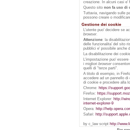
creazione. In alcuni casi e' f
Questo sito
non fa uso di 
Tuttavia, navigando sulle pag
possono creare o modificare
Gestione dei cookie
L'utente puo' decidere se ac
browser
.
Attenzione
: la disabilitazi
delle funzionalita' del sito ri
pubblici e' possibile anche 
La disabilitazione dei cookie
L'impostazione puo' essere de
i migliori
browser
consentono 
quelli di "terze parti".
A titolo di esempio, in Fire
accedere ad un pannello di c
di cookie e procedere alla l
Chrome:
https://support.g
Firefox:
https://support.mo
Internet Explorer:
http://wi
internet-explorer-9
Opera:
http://help.opera.c
Safari:
http://support.appl
by c_law script
http://www.l
Per ren