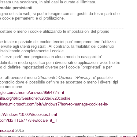
issata una scadenza, in altri casi la durata e' illimitata.
cookie persistenti
.
ine del sito web, si puo' interagire con siti gestiti da terze parti che
 cookie permanenti e di profilazione.
cettare o meno i cookie utilizzando le impostazioni del proprio
one totale o parziale dei cookie tecnici puo' compromettere l'utilizzo
servate agli utenti registrati. Al contrario, la fruibilita' dei contenuti
disabilitando completamente i cookie.
 "terze parti" non pregiudica in alcun modo la navigabilita'.
finita in modo specifico per i diversi siti e applicazioni web. Inoltre
di definire impostazioni diverse per i cookie "proprietari" e per
fox, attraverso il menu
Strumenti->Opzioni ->Privacy
, e' possibile
ontrollo dove e' possibile definire se accettare o meno i diversi tipi
oro rimozione.
oogle.com/chrome/answer/95647?hl=it
zilla.org/it/kb/Gestione%20dei%20cookie
ndows.microsoft.com/it-it/windows7/how-to-manage-cookies-in-
om/Windows/10.00/it/cookies.html
e.com/kb/HT1677?viewlocale=it_IT
inuxap.it
2015
dere questo servizio migliore puoi inviare segnalazioni/suggerimenti a
questo i