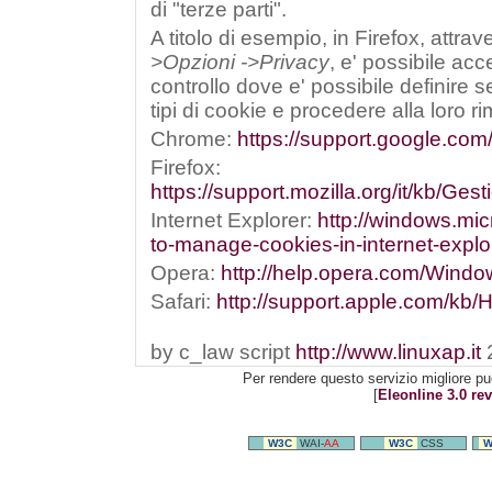
di "terze parti".
A titolo di esempio, in Firefox, attra
>Opzioni ->Privacy
, e' possibile ac
controllo dove e' possibile definire s
tipi di cookie e procedere alla loro r
Chrome:
https://support.google.co
Firefox:
https://support.mozilla.org/it/kb/G
Internet Explorer:
http://windows.mic
to-manage-cookies-in-internet-explo
Opera:
http://help.opera.com/Window
Safari:
http://support.apple.com/kb/
by c_law script
http://www.linuxap.it
Per rendere questo servizio migliore pu
[
Eleonline 3.0 rev
W3C
WAI-
AA
W3C
CSS
W