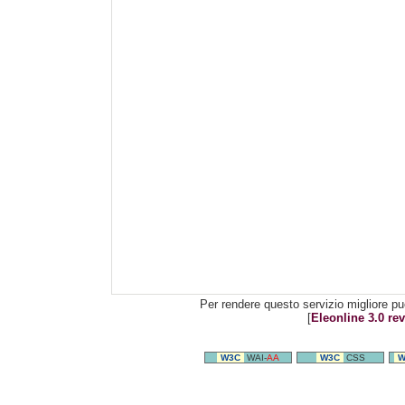
Per rendere questo servizio migliore pu
[
Eleonline 3.0 rev
W3C
WAI-
AA
W3C
CSS
W