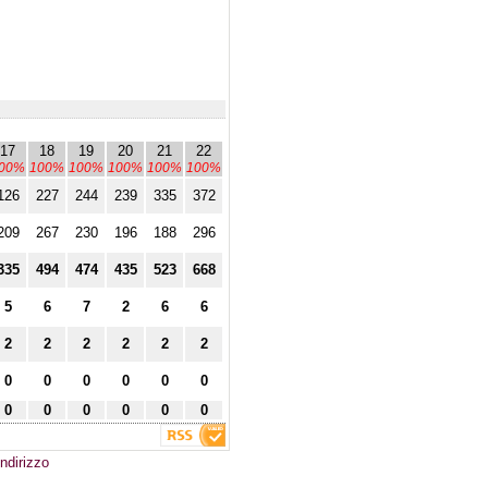
17
18
19
20
21
22
00%
100%
100%
100%
100%
100%
126
227
244
239
335
372
209
267
230
196
188
296
335
494
474
435
523
668
5
6
7
2
6
6
2
2
2
2
2
2
0
0
0
0
0
0
0
0
0
0
0
0
ndirizzo