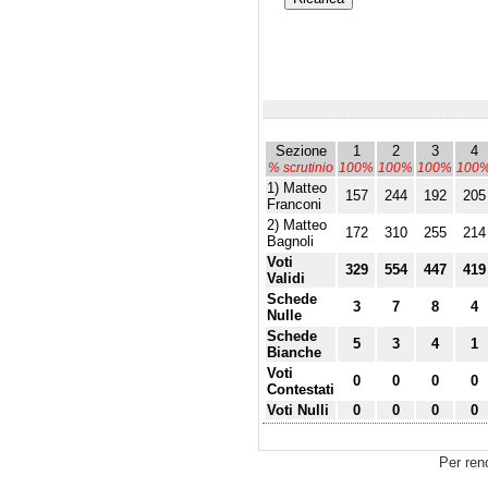
Sezione
1
2
3
4
% scrutinio
100%
100%
100%
100
1) Matteo
157
244
192
205
Franconi
2) Matteo
172
310
255
214
Bagnoli
Voti
329
554
447
419
Validi
Schede
3
7
8
4
Nulle
Schede
5
3
4
1
Bianche
Voti
0
0
0
0
Contestati
Voti Nulli
0
0
0
0
Per ren