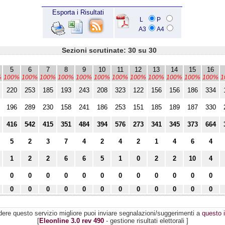
Esporta i Risultati
L
P
A3
A4
Sezioni scrutinate: 30 su 30
5
6
7
8
9
10
11
12
13
14
15
16
%
100%
100%
100%
100%
100%
100%
100%
100%
100%
100%
100%
100%
1
220
253
185
193
243
208
323
122
156
156
186
334
196
289
230
158
241
186
253
151
185
189
187
330
416
542
415
351
484
394
576
273
341
345
373
664
5
2
3
7
4
2
4
2
1
4
6
4
1
2
2
6
6
5
1
0
2
2
10
4
0
0
0
0
0
0
0
0
0
0
0
0
0
0
0
0
0
0
0
0
0
0
0
0
dere questo servizio migliore puoi inviare segnalazioni/suggerimenti a
questo i
[
Eleonline 3.0 rev 490
- gestione risultati elettorali ]