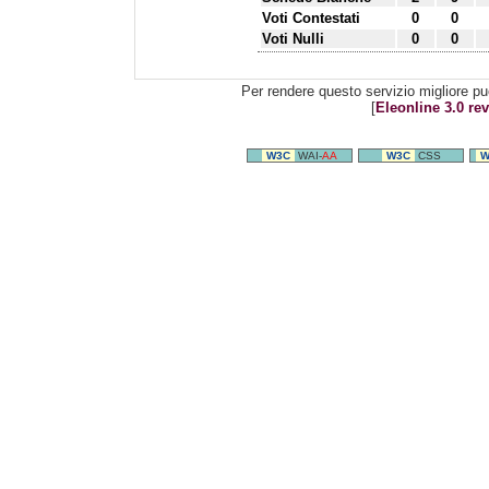
Voti Contestati
0
0
Voti Nulli
0
0
Per rendere questo servizio migliore pu
[
Eleonline 3.0 rev
W3C
WAI-
AA
W3C
CSS
W