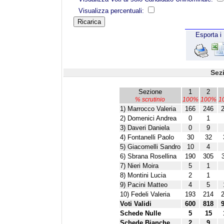
Visualizza percentuali:
Esporta i 
Sez
Sezione
1
2
% scrutinio
100%
100%
1
1) Marrocco Valeria
166
246
2) Domenici Andrea
0
1
3) Daveri Daniela
0
9
4) Fontanelli Paolo
30
32
5) Giacomelli Sandro
10
4
6) Sbrana Rosellina
190
305
7) Nieri Moira
5
1
8) Montini Lucia
2
1
9) Pacini Matteo
4
5
10) Fedeli Valeria
193
214
Voti Validi
600
818
Schede Nulle
5
15
Schede Bianche
2
9