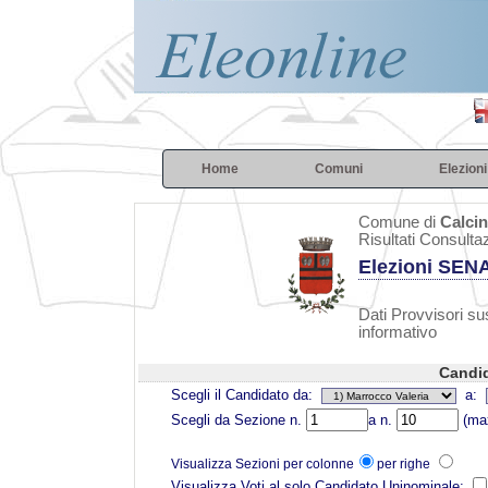
Home
Comuni
Elezioni
Comune di
Calcin
Risultati Consulta
Elezioni SEN
Dati Provvisori sus
informativo
Candid
Scegli il Candidato da:
a:
Scegli da Sezione n.
a n.
(max
Visualizza Sezioni per colonne
per righe
Visualizza Voti al solo Candidato Uninominale: