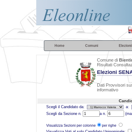
Home
Comuni
Elezioni
Comune di
Bienti
Risultati Consulta
Elezioni SEN
Dati Provvisori sus
informativo
Candid
Scegli il Candidato da:
a:
Scegli da Sezione n.
a n.
(max
Visualizza Sezioni per colonne
per righe
Visualizza Voti al solo Candidato Uninominale: