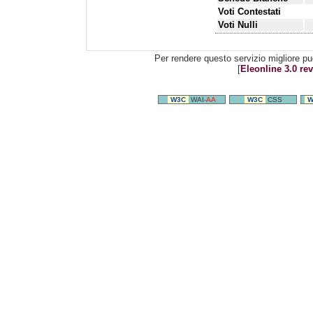
Voti Contestati
Voti Nulli
Per rendere questo servizio migliore pu
[
Eleonline 3.0 rev
W3C
WAI-
AA
W3C
CSS
W