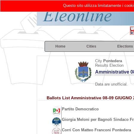
Questo sito utilizza limitatamente i cooki
Home
Cities
Elections
City
Pontedera
Results Election
Amministrative 
Data are unofficial.
Ballots List Amministrative 08-09 GIUGNO
Partito Democratico
Giorgia Meloni per Bagnoli Sindaco Frat
Corri Con Matteo Franconi Pontedera