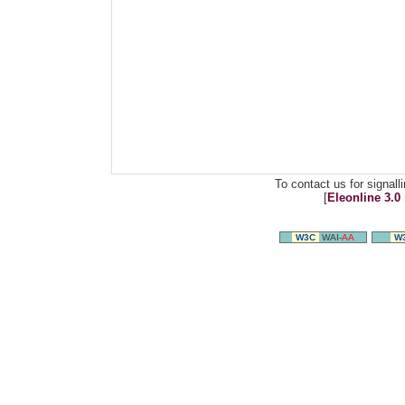
To contact us for signal
[
Eleonline 3.0 
W3C
WAI-
AA
W