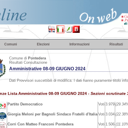
Comuni
Elezioni
Informazioni
Risultati
Comune di
Pontedera
Risultati Consultazione
Amministrative 08-09 GIUGNO 2024
Dati Provvisori suscettibili di modifica. I dati hanno puramente titolo inf
enze Lista Amministrative 08-09 GIUGNO 2024
- Sezioni scrutinate 
Partito Democratico
Voti
3.979
(29.34
Giorgia Meloni per Bagnoli Sindaco Fratelli d'Italia
Voti
3.034
(22.38
Corri Con Matteo Franconi Pontedera
Voti
1.506
(11.10