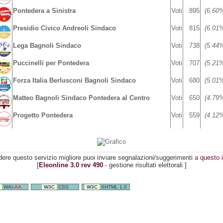
Pontedera a Sinistra
Voti
895
(6.60
Presidio Civico Andreoli Sindaco
Voti
815
(6.01
Lega Bagnoli Sindaco
Voti
738
(5.44
Puccinelli per Pontedera
Voti
707
(5.21
Forza Italia Berlusconi Bagnoli Sindaco
Voti
680
(5.01
Matteo Bagnoli Sindaco Pontedera al Centro
Voti
650
(4.79
Progetto Pontedera
Voti
559
(4.12
dere questo servizio migliore puoi inviare segnalazioni/suggerimenti a
questo i
[
Eleonline 3.0 rev 490
- gestione risultati elettorali ]
WAI-
AA
W3C
CSS
W3C
XHTML 1.0