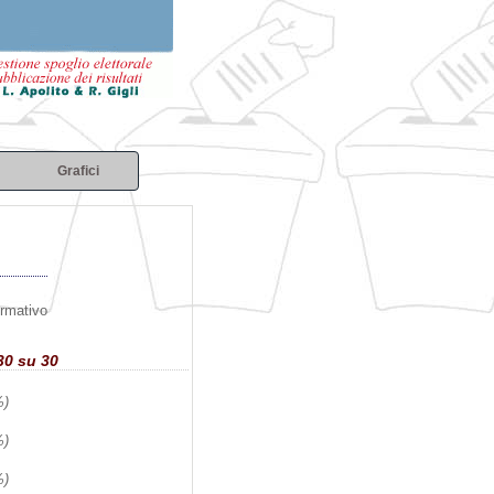
Grafici
ormativo
30 su 30
%)
%)
%)