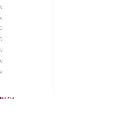
%)
%)
%)
%)
%)
%)
%)
ndirizzo