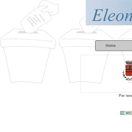
Home
Per ren
W3C