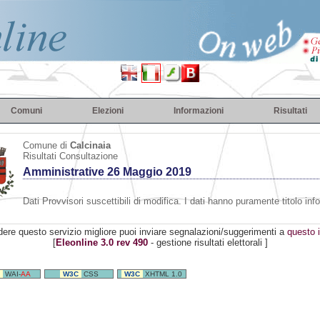
Comuni
Elezioni
Informazioni
Risultati
Comune di
Calcinaia
Risultati Consultazione
Amministrative 26 Maggio 2019
Dati Provvisori suscettibili di modifica. I dati hanno puramente titolo inf
dere questo servizio migliore puoi inviare segnalazioni/suggerimenti a
questo i
[
Eleonline 3.0 rev 490
- gestione risultati elettorali ]
WAI-
AA
W3C
CSS
W3C
XHTML 1.0