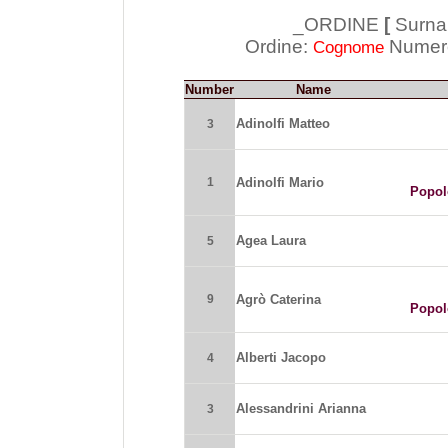
_ORDINE
[
Surna
Ordine:
Numero
Cognome
Number
Name
Adinolfi Matteo
3
1
Adinolfi Mario
Popolo
Agea Laura
5
9
Agrò Caterina
Popolo
Alberti Jacopo
4
Alessandrini Arianna
3