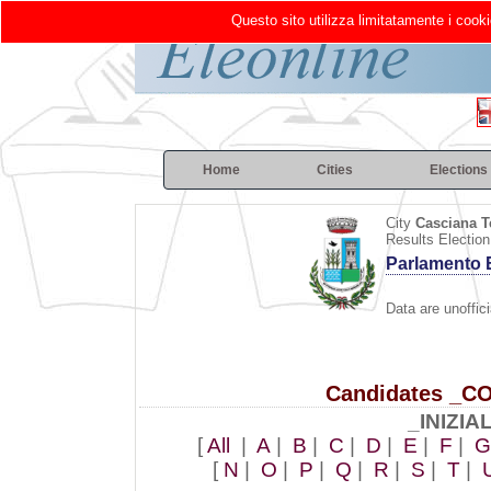
Questo sito utilizza limitatamente i cooki
Home
Cities
Elections
City
Casciana T
Results Election
Parlamento 
Data are unoffici
Candidates _C
_INIZIAL
[
All
|
A
|
B
|
C
|
D
|
E
|
F
|
G
[
N
|
O
|
P
|
Q
|
R
|
S
|
T
|