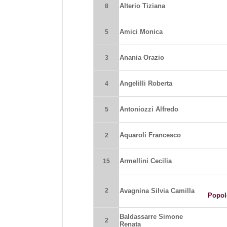
Alterio Tiziana
8
Amici Monica
5
Anania Orazio
3
Angelilli Roberta
4
Antoniozzi Alfredo
5
Aquaroli Francesco
2
Armellini Cecilia
15
2
Avagnina Silvia Camilla
Popolo
Baldassarre Simone
2
Renata