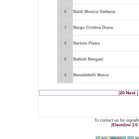
Baldi Monica Stefania
6
Bargu Cristina Diana
7
Bartolo Pietro
5
Battisti Bengasi
6
Benedettelli Marco
2
[
20 Next
]
To contact us for signal
[
Eleonline 3.0 
W3C
WAI-
AA
W