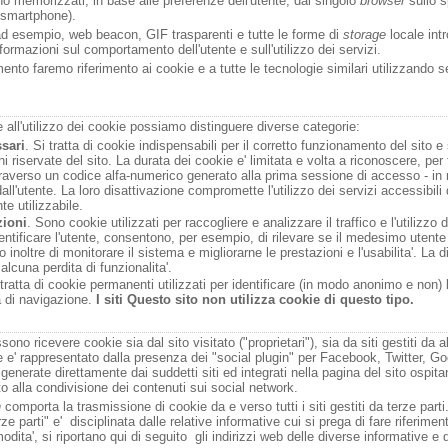
no memorizzati, in base alle preferenze dell'utente, dal singolo
browser
sullo s
, smartphone).
ad esempio, web beacon, GIF trasparenti e tutte le forme di
storage
locale in
informazioni sul comportamento dell'utente e sull'utilizzo dei servizi.
nto faremo riferimento ai cookie e a tutte le tecnologie similari utilizzando 
e all'utilizzo dei cookie possiamo distinguere diverse categorie:
sari
. Si tratta di cookie indispensabili per il corretto funzionamento del sito e s
i riservate del sito. La durata dei cookie e' limitata e volta a riconoscere, per t
traverso un codice alfa-numerico generato alla prima sessione di accesso - in m
 dall'utente. La loro disattivazione compromette l'utilizzo dei servizi accessibili
e utilizzabile.
zioni
. Sono cookie utilizzati per raccogliere e analizzare il traffico e l'utilizz
ntificare l'utente, consentono, per esempio, di rilevare se il medesimo utente 
noltre di monitorare il sistema e migliorarne le prestazioni e l'usabilita'. La di
lcuna perdita di funzionalita'.
 tratta di cookie permanenti utilizzati per identificare (in modo anonimo e non) 
a di navigazione.
I siti
Questo sito
non utilizza cookie di questo tipo.
ono ricevere cookie sia dal sito visitato ("proprietari"), sia da siti gestiti da a
 e' rappresentato dalla presenza dei "social plugin" per Facebook, Twitter, Go
a generate direttamente dai suddetti siti ed integrati nella pagina del sito ospita
to alla condivisione dei contenuti sui social network.
n
comporta la trasmissione di cookie da e verso tutti i siti gestiti da terze parti
ze parti" e' disciplinata dalle relative informative cui si prega di fare riferime
ita', si riportano qui di seguito gli indirizzi web delle diverse informative e d