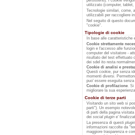
persistenti). I cookie vengo
utilizzato (computer, tablet
Tecnologie similari, come, 
utilizzabili per raccogliere 
Nel seguito di questo docume
"cookie".
Tipologie di cookie
In base alle caratteristiche 
Cookie strettamente neces
login e l'accesso alle funzion
computer del visitatore - at
risultato del test effettuato
dei sdel ito resta normalment
Cookie di analisi e presta
Questi cookie, pur senza ide
momenti diversi. Permettono i
puo' essere eseguita senza a
Cookie di profilazione
. Si
migliorare la sua esperienz
Cookie di terze parti
Visitando un sito web si poss
parti"). Un esempio notevole
di parti della pagina visitat
dei
social plugin
e' finalizza
La presenza di questi
plugi
informazioni raccolte da "ter
maggiore trasparenza e comod