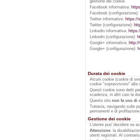
gestione dei cookie.
Facebook informativa:
http
Facebook (configurazione): 
Twitter informative:
https://
Twitter (configurazione):
htt
Linkedin informativa:
https:
Linkedin (configurazione):
h
Google+ informativa:
http:/
Google+ (configurazione):
h
Durata dei cookie
Alcuni cookie (cookie di ses
cookie "sopravvivono" alla 
Questi cookie sono detti pers
scadenza, in altri casi la dur
Questo sito
non fa uso di 
Tuttavia, navigando sulle pa
permanenti e di profilazione
Gestione dei cookie
L'utente puo' decidere se ac
Attenzione
: la disabilitazi
utenti registrati. Al contrar