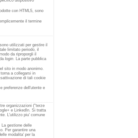
pecifico dispositivo
trodotte con HTML5, sono
semplicemente il termine
ono utilizzati per gestire il
ale limitato periodo, il
odo da riproporgli il
 da
login
. La parte pubblica
o del sito in modo anonimo.
torna a collegarsi in
sattivazione di tali cookie
le preferenze dell'utente e
ltre organizzazioni ("terze
ogle+ e LinkedIn. Si tratta
nte. L'utilizzo piu' comune
. La gestione delle
nto. Per garantire una
elle modalita' per la