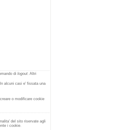
comando di
logout
. Altri
In alcuni casi e' fissata una
o creare o modificare cookie
alita' del sito riservate agli
ente i cookie.