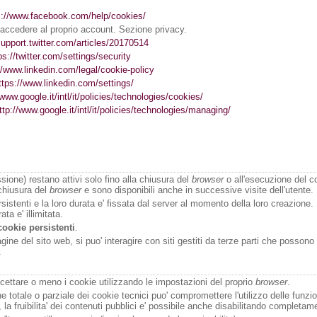
s://www.facebook.com/help/cookies/
accedere al proprio account. Sezione privacy.
support.twitter.com/articles/20170514
ps://twitter.com/settings/security
//www.linkedin.com/legal/cookie-policy
ttps://www.linkedin.com/settings/
/www.google.it/intl/it/policies/technologies/cookies/
ttp://www.google.it/intl/it/policies/technologies/managing/
sione) restano attivi solo fino alla chiusura del
browser
o all'esecuzione del 
chiusura del
browser
e sono disponibili anche in successive visite dell'utente.
istenti e la loro durata e' fissata dal server al momento della loro creazione. 
ata e' illimitata.
cookie persistenti
.
gine del sito web, si puo' interagire con siti gestiti da terze parti che posson
.
cettare o meno i cookie utilizzando le impostazioni del proprio
browser
.
one totale o parziale dei cookie tecnici puo' compromettere l'utilizzo delle funzion
io, la fruibilita' dei contenuti pubblici e' possibile anche disabilitando completam