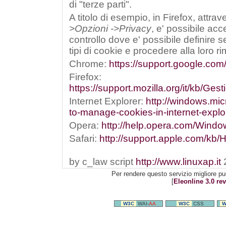
di "terze parti".
A titolo di esempio, in Firefox, attra
>Opzioni ->Privacy
, e' possibile ac
controllo dove e' possibile definire s
tipi di cookie e procedere alla loro r
Chrome:
https://support.google.co
Firefox:
https://support.mozilla.org/it/kb/G
Internet Explorer:
http://windows.mic
to-manage-cookies-in-internet-explo
Opera:
http://help.opera.com/Window
Safari:
http://support.apple.com/kb/
by c_law script
http://www.linuxap.it
Per rendere questo servizio migliore pu
[
Eleonline 3.0 rev
W3C
WAI-
AA
W3C
CSS
W