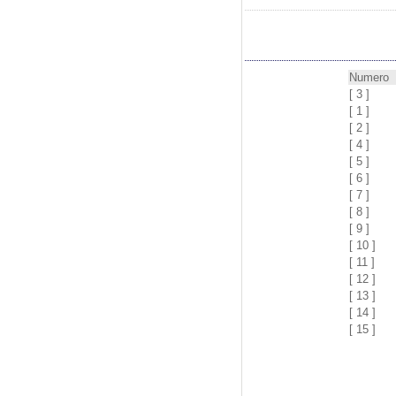
Numero
[ 3 ]
[ 1 ]
[ 2 ]
[ 4 ]
[ 5 ]
[ 6 ]
[ 7 ]
[ 8 ]
[ 9 ]
[ 10 ]
[ 11 ]
[ 12 ]
[ 13 ]
[ 14 ]
[ 15 ]