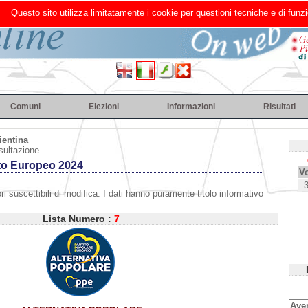
Questo sito utilizza limitatamente i cookie per questioni tecniche e di funzi
Comuni
Elezioni
Informazioni
Risultati
ientina
sultazione
to Europeo 2024
Vo
ri suscettibili di modifica. I dati hanno puramente titolo informativo
Lista Numero :
7
Aven