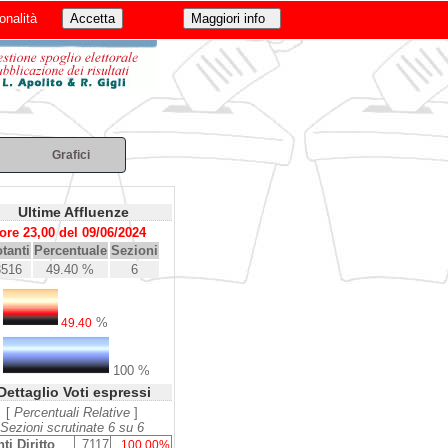
onalità
Grafici
Ultime Affluenze
ore 23,00 del 09/06/2024
tanti
Percentuale
Sezioni
3516
49.40 %
6
%
49.40
100 %
Dettaglio Voti espressi
[
Percentuali Relative
]
Sezioni scrutinate 6 su 6
ti Diritto
7117
100.00%