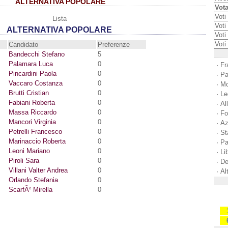
ALTERNATIVA POPOLARE
Vota
Voti 
Lista
Voti 
ALTERNATIVA POPOLARE
Voti
Voti
Candidato
Preferenze
Bandecchi Stefano
5
Palamara Luca
0
·
Fra
Pincardini Paola
0
·
Pa
Vaccaro Costanza
0
·
Mo
Brutti Cristian
0
·
Le
Fabiani Roberta
0
·
Al
Massa Riccardo
0
·
Fo
Mancori Virginia
0
·
Az
Petrelli Francesco
0
·
St
Marinaccio Roberta
0
·
Pa
Leoni Mariano
0
·
Li
Piroli Sara
0
·
De
Villani Valter Andrea
0
·
Al
Orlando Stefania
0
ScarfÃ² Mirella
0