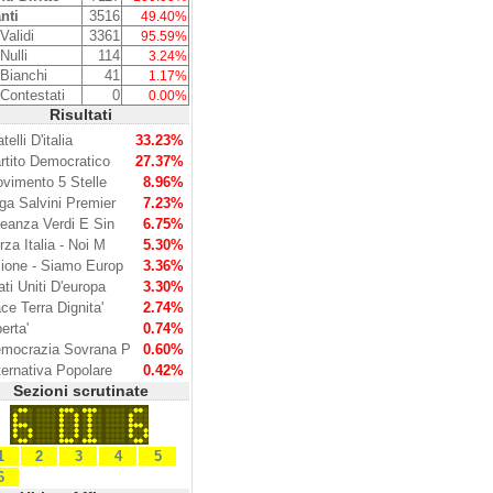
nti
3516
49.40%
Validi
3361
95.59%
Nulli
114
3.24%
 Bianchi
41
1.17%
 Contestati
0
0.00%
Risultati
telli D'italia
33.23%
rtito Democratico
27.37%
vimento 5 Stelle
8.96%
ga Salvini Premier
7.23%
leanza Verdi E Sin
6.75%
rza Italia - Noi M
5.30%
ione - Siamo Europ
3.36%
ati Uniti D'europa
3.30%
ce Terra Dignita'
2.74%
berta'
0.74%
mocrazia Sovrana P
0.60%
ternativa Popolare
0.42%
Sezioni scrutinate
1
2
3
4
5
6