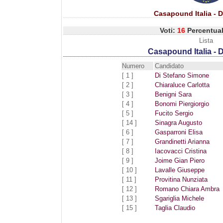
Casapound Italia - D
Voti:
16
Percentua
Lista
Casapound Italia - 
Numero
Candidato
[ 1 ]
Di Stefano Simone
[ 2 ]
Chiaraluce Carlotta
[ 3 ]
Benigni Sara
[ 4 ]
Bonomi Piergiorgio
[ 5 ]
Fucito Sergio
[ 14 ]
Sinagra Augusto
[ 6 ]
Gasparroni Elisa
[ 7 ]
Grandinetti Arianna
[ 8 ]
Iacovacci Cristina
[ 9 ]
Joime Gian Piero
[ 10 ]
Lavalle Giuseppe
[ 11 ]
Provitina Nunziata
[ 12 ]
Romano Chiara Ambra
[ 13 ]
Sgariglia Michele
[ 15 ]
Taglia Claudio