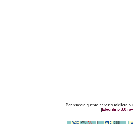
Per rendere questo servizio migliore pu
[
Eleonline 3.0 rev
W3C
WAI-
AA
W3C
CSS
W