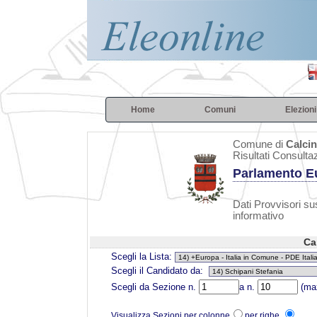
Home
Comuni
Elezioni
Comune di
Calcin
Risultati Consulta
Parlamento E
Dati Provvisori sus
informativo
Ca
Scegli la Lista:
Scegli il Candidato da:
Scegli da Sezione n.
a n.
(max
Visualizza Sezioni per colonne
per righe