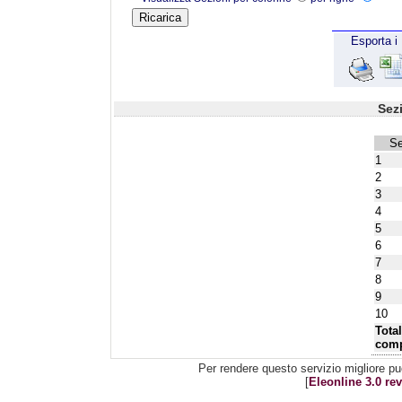
Esporta i 
Sez
Se
1
2
3
4
5
6
7
8
9
10
Tota
comp
Per rendere questo servizio migliore pu
[
Eleonline 3.0 rev