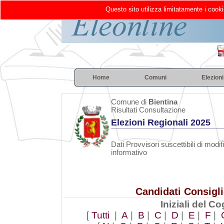
Questo sito utilizza limitatamente i cooki
Home
Comuni
Elezioni
Comune di
Bientina
Risultati Consultazione
Elezioni Regionali 2025
Dati Provvisori suscettibili di modif
informativo
Candidati Consigl
Iniziali del 
[
Tutti
|
A
|
B
|
C
|
D
|
E
|
F
|