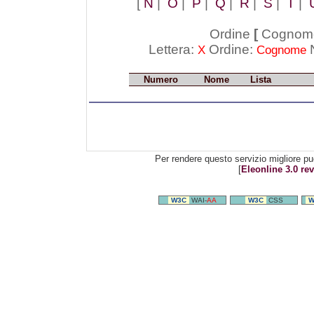
[
N
|
O
|
P
|
Q
|
R
|
S
|
T
|
Ordine
[
Cognom
Lettera:
Ordine:
N
X
Cognome
Numero
Nome
Lista
Per rendere questo servizio migliore pu
[
Eleonline 3.0 rev
W3C
WAI-
AA
W3C
CSS
W