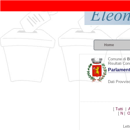
Home
Comune di
B
Risultati Con
Parlamen
Dati Provviso
[
Tutti
|
[
N
|
Lett