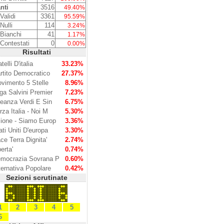
nti
3516
49.40%
Validi
3361
95.59%
Nulli
114
3.24%
 Bianchi
41
1.17%
 Contestati
0
0.00%
Risultati
telli D'italia
33.23%
rtito Democratico
27.37%
vimento 5 Stelle
8.96%
ga Salvini Premier
7.23%
leanza Verdi E Sin
6.75%
rza Italia - Noi M
5.30%
ione - Siamo Europ
3.36%
ati Uniti D'europa
3.30%
ce Terra Dignita'
2.74%
berta'
0.74%
mocrazia Sovrana P
0.60%
ternativa Popolare
0.42%
Sezioni scrutinate
1
2
3
4
5
6