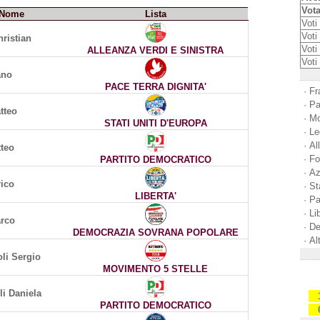
Vota
Nome
Lista
Voti 
Voti 
ristian
Voti
ALLEANZA VERDI E SINISTRA
Voti
ano
PACE TERRA DIGNITA'
·
Fra
·
Pa
tteo
·
Mo
STATI UNITI D'EUROPA
·
Le
·
Al
tteo
·
Fo
PARTITO DEMOCRATICO
·
Az
rico
·
St
LIBERTA'
·
Pa
·
Li
rco
·
De
DEMOCRAZIA SOVRANA POPOLARE
·
Al
i Sergio
MOVIMENTO 5 STELLE
li Daniela
PARTITO DEMOCRATICO