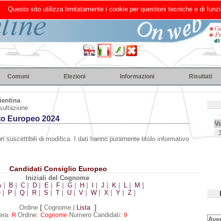
Questo sito utilizza limitatamente i cookie per questioni tecniche e di funzi
Comuni
Elezioni
Informazioni
Risultati
ientina
sultazione
to Europeo 2024
Vo
ri suscettibili di modifica. I dati hanno puramente titolo informativo
Candidati Consiglio Europeo
Iniziali del Cognome
A
|
B
|
C
|
D
|
E
|
F
|
G
|
H
|
I
|
J
|
K
|
L
|
M
]
O
|
P
|
Q
|
R
|
S
|
T
|
U
|
V
|
W
|
X
|
Y
|
Z
]
Ordine
[
Cognome |
Lista
]
era:
Ordine:
Numero Candidati:
R
Cognome
9
Aven