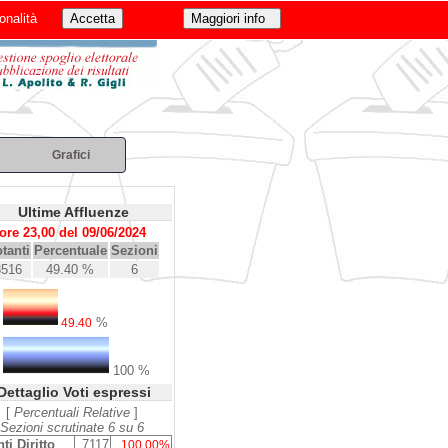
onalità
Grafici
Ultime Affluenze
ore 23,00 del 09/06/2024
tanti
Percentuale
Sezioni
3516
49.40 %
6
%
49.40
100 %
Dettaglio Voti espressi
[
Percentuali Relative
]
Sezioni scrutinate 6 su 6
ti Diritto
7117
100.00%