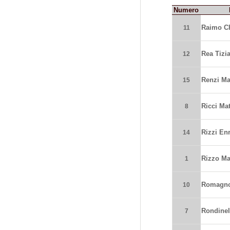
Numero
Raimo Ch
11
Rea Tizi
12
Renzi Ma
15
Ricci Ma
8
Rizzi En
14
Rizzo Ma
1
Romagnol
10
Rondinel
7