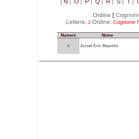
[
N
|
O
|
P
|
Q
|
R
|
S
|
T
|
Ordine
[
Cognom
Lettera:
Ordine:
N
J
Cognome
Numero
Nome
Jozsef Eric Mauritin
4