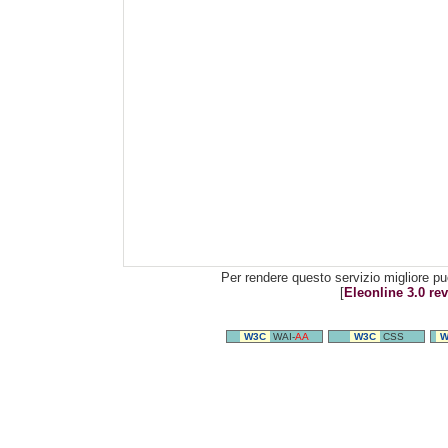
Per rendere questo servizio migliore pu
[
Eleonline 3.0 rev
W3C
WAI-
AA
W3C
CSS
W