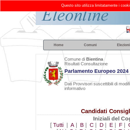
Questo sito utilizza limitatamente i cooki
Home
Comuni
Elezioni
Comune di
Bientina
Risultati Consultazione
Parlamento Europeo 2024
Dati Provvisori suscettibili di modif
informativo
Candidati Consig
Iniziali del 
[
Tutti
|
A
|
B
|
C
|
D
|
E
|
F
|