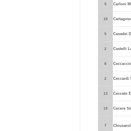
Carloni M
5
Cartagine
10
Casadei D
5
Castelli L
2
Ceccaccio
8
Ceccardi
2
Ceccato 
13
Cecere St
15
7
Chiusarol