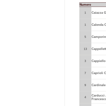
Numero
Caiazza 
1
Calenda C
1
Camporin
5
Cappellet
13
Cappiello
3
Caprioli 
7
Cardinale
9
Carducci 
4
Francesc