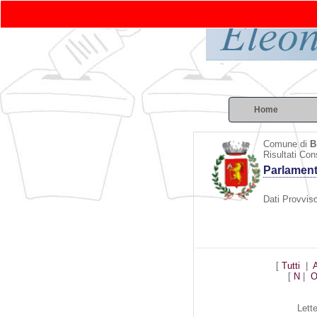
Home
Comune di
B
Risultati Con
Parlamen
Dati Provviso
[
Tutti
|
[
N
|
Lett