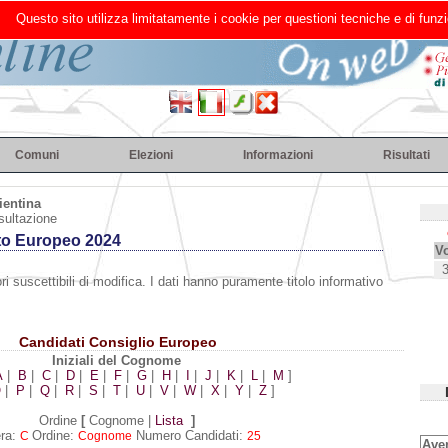
Questo sito utilizza limitatamente i cookie per questioni tecniche e di funzi
Comuni
Elezioni
Informazioni
Risultati
ientina
sultazione
to Europeo 2024
Vo
ri suscettibili di modifica. I dati hanno puramente titolo informativo
Candidati Consiglio Europeo
Iniziali del Cognome
A
|
B
|
C
|
D
|
E
|
F
|
G
|
H
|
I
|
J
|
K
|
L
|
M
]
O
|
P
|
Q
|
R
|
S
|
T
|
U
|
V
|
W
|
X
|
Y
|
Z
]
Ordine
[
Cognome |
Lista
]
era:
Ordine:
Numero Candidati:
C
Cognome
25
Aven