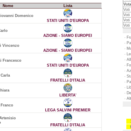
Vota
Nome
Lista
Voti 
Voti 
Giovanni Domenico
Voti
STATI UNITI D'EUROPA
Voti
arlo
AZIONE - SIAMO EUROPEI
·
Fra
·
Pa
i Vincenzo
·
Mo
AZIONE - SIAMO EUROPEI
·
Le
·
Al
ti Francesco
·
Fo
STATI UNITI D'EUROPA
·
Az
 Carla
·
St
FRATELLI D'ITALIA
·
Pa
·
Li
Chiara
·
De
LIBERTA'
·
Al
 Franco
LEGA SALVINI PREMIER
Artenisio
o
FRATELLI D'ITALIA