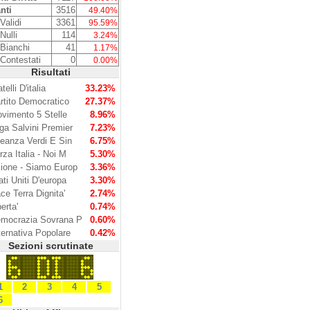
nti
3516
49.40%
Validi
3361
95.59%
Nulli
114
3.24%
 Bianchi
41
1.17%
 Contestati
0
0.00%
Risultati
telli D'italia
33.23%
rtito Democratico
27.37%
vimento 5 Stelle
8.96%
ga Salvini Premier
7.23%
leanza Verdi E Sin
6.75%
rza Italia - Noi M
5.30%
ione - Siamo Europ
3.36%
ati Uniti D'europa
3.30%
ce Terra Dignita'
2.74%
berta'
0.74%
mocrazia Sovrana P
0.60%
ternativa Popolare
0.42%
Sezioni scrutinate
1
2
3
4
5
6