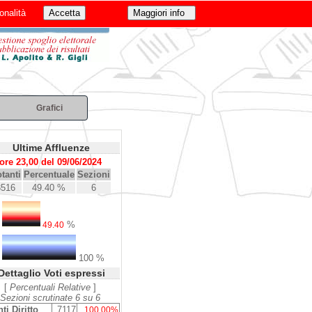
onalità
Grafici
Ultime Affluenze
ore 23,00 del 09/06/2024
tanti
Percentuale
Sezioni
3516
49.40 %
6
%
49.40
100 %
Dettaglio Voti espressi
[
Percentuali Relative
]
Sezioni scrutinate 6 su 6
ti Diritto
7117
100.00%