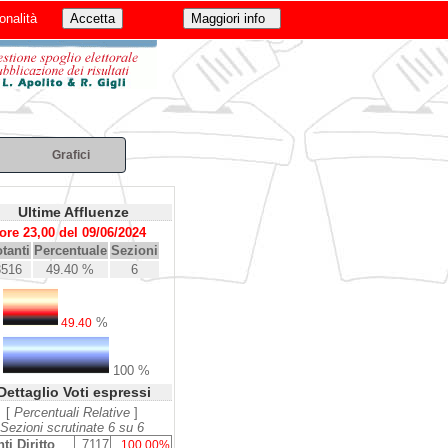
onalità
Grafici
Ultime Affluenze
ore 23,00 del 09/06/2024
tanti
Percentuale
Sezioni
3516
49.40 %
6
%
49.40
100 %
Dettaglio Voti espressi
[
Percentuali Relative
]
Sezioni scrutinate 6 su 6
ti Diritto
7117
100.00%