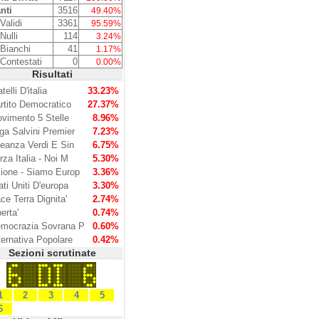
nti
3516
49.40%
Validi
3361
95.59%
Nulli
114
3.24%
 Bianchi
41
1.17%
 Contestati
0
0.00%
Risultati
telli D'italia
33.23%
rtito Democratico
27.37%
vimento 5 Stelle
8.96%
ga Salvini Premier
7.23%
leanza Verdi E Sin
6.75%
rza Italia - Noi M
5.30%
ione - Siamo Europ
3.36%
ati Uniti D'europa
3.30%
ce Terra Dignita'
2.74%
berta'
0.74%
mocrazia Sovrana P
0.60%
ternativa Popolare
0.42%
Sezioni scrutinate
1
2
3
4
5
6