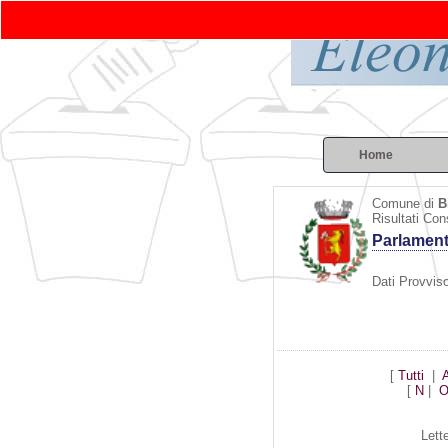
Home
Comune di
B
Risultati Con
Parlamen
Dati Provviso
[
Tutti
|
[
N
|
Lett