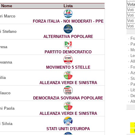
Vota
Nome
Lista
Voti 
Voti 
ri Marco
Voti
FORZA ITALIA - NOI MODERATI - PPE
Voti
 Stefano
ALTERNATIVA POPOLARE
·
Fra
·
Pa
resa
·
Mo
PARTITO DEMOCRATICO
·
Le
·
Al
ovanna
·
Fo
MOVIMENTO 5 STELLE
·
Az
ilia
·
St
ALLEANZA VERDI E SINISTRA
·
Pa
·
Li
Glauco
·
De
DEMOCRAZIA SOVRANA POPOLARE
·
Al
i Paola
ALLEANZA VERDI E SINISTRA
 Silvia
STATI UNITI D'EUROPA