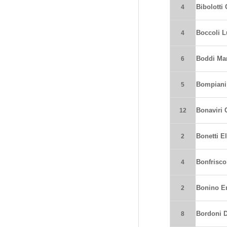
Bibolotti 
4
Boccoli L
4
Boddi Mar
6
Bompiani 
5
Bonaviri 
12
Bonetti E
2
Bonfrisc
4
Bonino 
2
Bordoni 
8