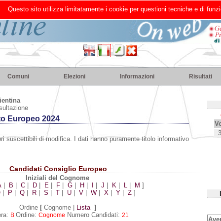
Questo sito utilizza limitatamente i cookie per questioni tecniche e di funzi
Comuni
Elezioni
Informazioni
Risultati
ientina
sultazione
to Europeo 2024
Vo
ri suscettibili di modifica. I dati hanno puramente titolo informativo
Candidati Consiglio Europeo
Iniziali del Cognome
A
|
B
|
C
|
D
|
E
|
F
|
G
|
H
|
I
|
J
|
K
|
L
|
M
]
O
|
P
|
Q
|
R
|
S
|
T
|
U
|
V
|
W
|
X
|
Y
|
Z
]
Ordine
[
Cognome |
Lista
]
era:
Ordine:
Numero Candidati:
B
Cognome
21
Aven