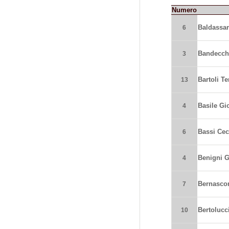
Numero
Baldassar
6
Bandecchi
3
Bartoli Te
13
Basile Gi
4
Bassi Cec
6
Benigni 
4
Bernascon
7
Bertolucci
10