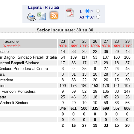
Esporta i Risultati
L
P
A3
A4
Sezioni scrutinate: 30 su 30
Sezione
23
24
25
26
27
28
29
% scrutinio
100%
100%
100%
100%
100%
100%
100%
ndaco
14
33
29
22
36
29
48
r Bagnoli Sindaco Fratelli d'Italia
54
159
117
53
137
160
166
lusconi Bagnoli Sindaco
17
36
17
12
29
18
37
Sindaco Pontedera al Centro
3
9
25
8
27
24
45
era
8
31
13
10
28
46
34
ontedera
8
33
22
20
26
15
50
ico
199
176
180
153
176
121
197
o Franconi Pontedera
9
59
52
29
136
88
147
stra
25
46
26
18
45
23
26
 Andreoli Sindaco
9
29
19
10
59
33
56
346
611
500
335
699
557
806
0
0
0
0
0
0
0
0
0
0
0
0
0
0
2
16
27
19
33
15
20