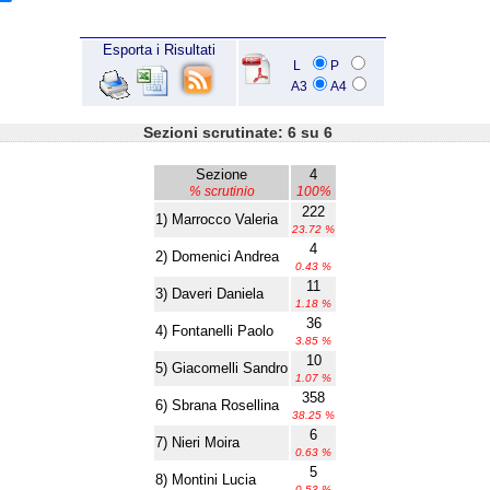
Esporta i Risultati
L
P
A3
A4
Sezioni scrutinate: 6 su 6
Sezione
4
% scrutinio
100%
222
1) Marrocco Valeria
23.72 %
4
2) Domenici Andrea
0.43 %
11
3) Daveri Daniela
1.18 %
36
4) Fontanelli Paolo
3.85 %
10
5) Giacomelli Sandro
1.07 %
358
6) Sbrana Rosellina
38.25 %
6
7) Nieri Moira
0.63 %
5
8) Montini Lucia
0.53 %