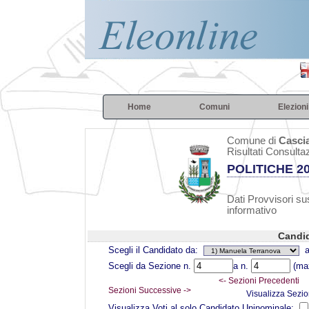
Home
Comuni
Elezioni
Comune di
Casci
Risultati Consulta
POLITICHE 2
Dati Provvisori sus
informativo
Candid
Scegli il Candidato da:
a
Scegli da Sezione n.
a n.
(max
<- Sezioni Precedenti
Sezioni Successive ->
Visualizza Sezio
Visualizza Voti al solo Candidato Uninominale: