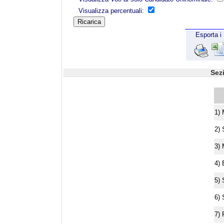
Visualizza percentuali:
Esporta i 
Sez
1) 
2) 
3) 
4) 
5) 
6) 
7) 