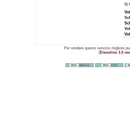
8) 
Vot
Sc
Sc
Vot
Vot
Per rendere questo servizio migliore pu
[
Eleonline 3.0 rev
W3C
WAI-
AA
W3C
CSS
W