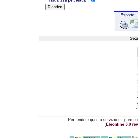
Visualizza percentuali:
Esporta i 
Sez
Per rendere questo servizio migliore pu
[
Eleonline 3.0 rev
W3C
WAI-
AA
W3C
CSS
W