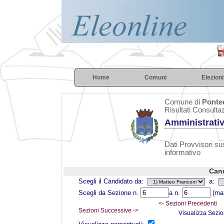
Home
Comuni
Elezioni
Comune di
Ponte
Risultati Consulta
Amministrativ
Dati Provvisori sus
informativo
Cand
Scegli il Candidato da:
a:
Scegli da Sezione n.
a n.
(max
<- Sezioni Precedenti
Sezioni Successive ->
Visualizza Sezio