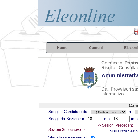
Home
Comuni
Elezioni
Comune di
Ponte
Risultati Consulta
Amministrativ
Dati Provvisori sus
informativo
Cand
Scegli il Candidato da:
a:
Scegli da Sezione n.
a n.
(max
<- Sezioni Precedenti
Sezioni Successive ->
Visualizza Sezio