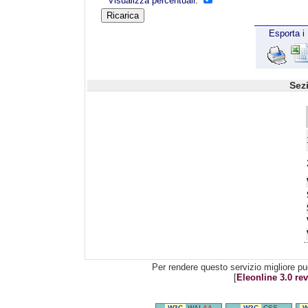
Visualizza percentuali:
Esporta i 
Sez
Per rendere questo servizio migliore pu
[
Eleonline 3.0 rev
W3C
WAI-
AA
W3C
CSS
W