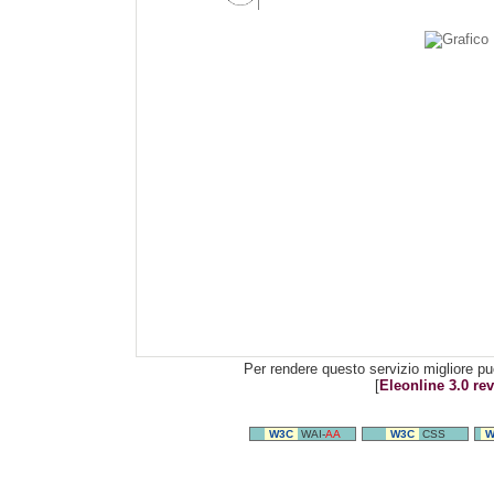
Per rendere questo servizio migliore pu
[
Eleonline 3.0 rev
W3C
WAI-
AA
W3C
CSS
W