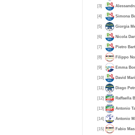
[3]
Alessandr
[4]
Simona B
[5]
Giorgia M
[6]
Nicola Dan
[7]
Pietro Bar
[8]
Filippo No
[9]
Emma Bon
[10]
David Mari
[11]
Diego Petr
[12]
Raffaella
[13]
Antonio Ta
[14]
Antonio Ma
[15]
Fabio Mas