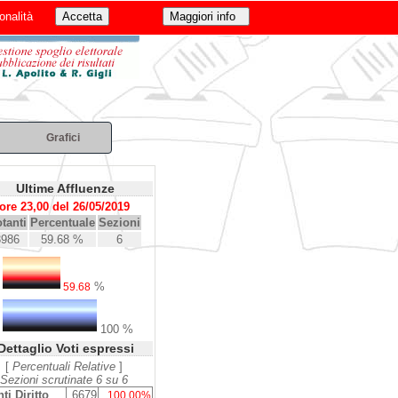
onalità
Grafici
Ultime Affluenze
ore 23,00 del 26/05/2019
tanti
Percentuale
Sezioni
3986
59.68 %
6
%
59.68
100 %
Dettaglio Voti espressi
[
Percentuali Relative
]
Sezioni scrutinate 6 su 6
ti Diritto
6679
100.00%