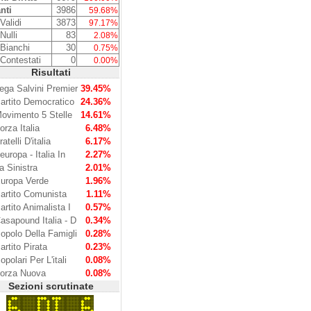
nti
3986
59.68%
Validi
3873
97.17%
Nulli
83
2.08%
 Bianchi
30
0.75%
 Contestati
0
0.00%
Risultati
ega Salvini Premier
39.45%
artito Democratico
24.36%
ovimento 5 Stelle
14.61%
orza Italia
6.48%
ratelli D'italia
6.17%
europa - Italia In
2.27%
a Sinistra
2.01%
uropa Verde
1.96%
artito Comunista
1.11%
artito Animalista I
0.57%
asapound Italia - D
0.34%
opolo Della Famigli
0.28%
artito Pirata
0.23%
opolari Per L'itali
0.08%
orza Nuova
0.08%
Sezioni scrutinate