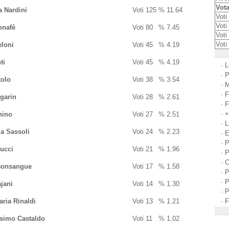
Vota
a Nardini
Voti
125
%
11.64
Voti 
Voti 
onafè
Voti
80
%
7.45
Voti
Voti
eloni
Voti
45
%
4.19
ti
Voti
45
%
4.19
·
L
·
P
tolo
Voti
38
%
3.54
·
M
·
F
garin
Voti
28
%
2.61
·
F
·
+
ino
Voti
27
%
2.51
·
L
a Sassoli
Voti
24
%
2.23
·
E
·
P
ucci
Voti
21
%
1.96
·
P
·
C
 Bonsangue
Voti
17
%
1.58
·
P
·
P
jani
Voti
14
%
1.30
·
P
ria Rinaldi
Voti
13
%
1.21
·
F
simo Castaldo
Voti
11
%
1.02