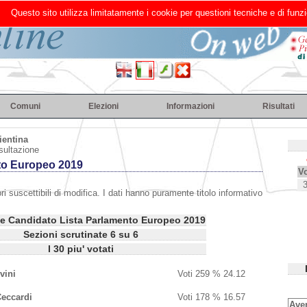
Questo sito utilizza limitatamente i cookie per questioni tecniche e di funzi
Comuni
Elezioni
Informazioni
Risultati
ientina
sultazione
to Europeo 2019
Vo
ri suscettibili di modifica. I dati hanno puramente titolo informativo
ze Candidato Lista Parlamento Europeo 2019
Sezioni scrutinate 6 su 6
I 30 piu' votati
vini
Voti
259
%
24.12
eccardi
Voti
178
%
16.57
Aven