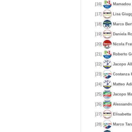
[16]
Mamadou 
[17]
Lisa Giugg
[18]
Marco Bert
[19]
Daniela Ro
[20]
Nicola Fra
[21]
Roberto Gu
[22]
Jacopo Alb
[23]
Costanza 
[24]
Matteo Adi
[25]
Jacopo Mar
[26]
Alessandr
[27]
Elisabetta
[28]
Marco Tar