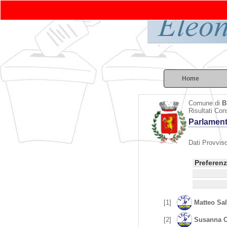
Home
Comune di
B
Risultati Con
Parlamen
Dati Provviso
Preferen
[1]
Matteo Sal
[2]
Susanna C