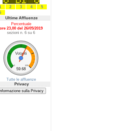
1
2
3
4
5
6
Ultime Affluenze
Percentuale
ore 23,00 del 26/05/2019
sezioni n. 6 su 6
Votanti
0
100
59.68
Tutte le affluenze
Privacy