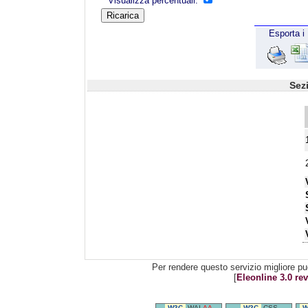
Visualizza percentuali:
Esporta i 
Sez
Per rendere questo servizio migliore pu
[
Eleonline 3.0 rev
W3C
WAI-
AA
W3C
CSS
W