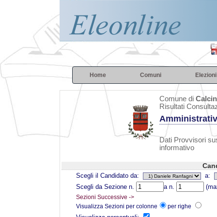
Home
Comuni
Elezioni
Comune di
Calcin
Risultati Consulta
Amministrati
Dati Provvisori sus
informativo
Cand
Scegli il Candidato da:
a:
Scegli da Sezione n.
a n.
(max
Sezioni Successive ->
Visualizza Sezioni per colonne
per righe