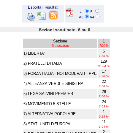
Esporta i Risultati
L
P
A3
A4
Sezioni scrutinate: 6 su 6
Sezione
1
% scrutinio
100%
6
1) LIBERTA'
1.66 %
129
2) FRATELLI D'ITALIA
35.64 %
17
3) FORZA ITALIA - NOI MODERATI - PPE
4.70 %
22
4) ALLEANZA VERDI E SINISTRA
6.08 %
29
5) LEGA SALVINI PREMIER
8.00 %
24
6) MOVIMENTO 5 STELLE
6.63 %
1
7) ALTERNATIVA POPOLARE
0.28 %
11
8) STATI UNITI D'EUROPA
3.04 %
2