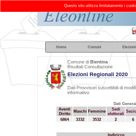
Questo sito utilizza limitatamente i cooki
Home
Comuni
Elezioni
Comune di
Bientina
Risultati Consultazione
Elezioni Regionali 2020
Dati Provvisori suscettibili di modif
informativo
Dati General
Aventi
Sedi
Maschi
Femmine
Sezi
Diritto
elettorali
6864
3332
3532
2
6
Indirizzo