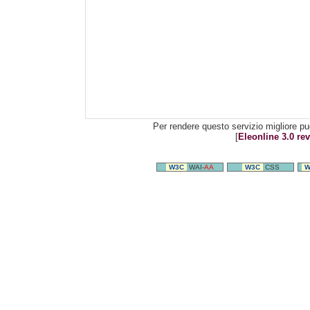
Per rendere questo servizio migliore pu
[
Eleonline 3.0 rev
W3C
WAI-
AA
W3C
CSS
W