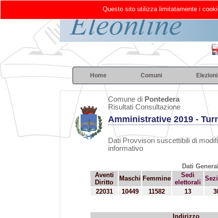
Questo sito utilizza limitatamente i cooki
Home
Comuni
Elezioni
Comune di
Pontedera
Risultati Consultazione
Amministrative 2019 - Turn
Dati Provvisori suscettibili di modif
informativo
Dati General
Aventi
Sedi
Maschi
Femmine
Sezi
Diritto
elettorali
22031
10449
11582
13
3
Indirizzo